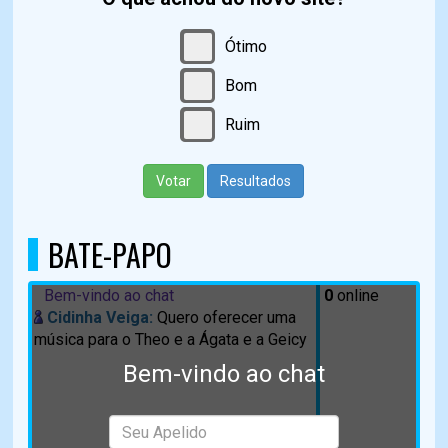
Ótimo
Bom
Ruim
Votar
Resultados
BATE-PAPO
Bem-vindo ao chat
0
online
Cidinha Veiga:
Quero oferecer uma
música para o Theo e a Ágata e a Geicy
Bem-vindo ao chat